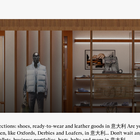
ollections: shoes, ready-to-wear and leather goods in 意大利 Are y
men, like Oxfords, Derbies and Loafers, in 意大利... Don't wait an
allets, business portfolios, bags, belts and more in 意大利...