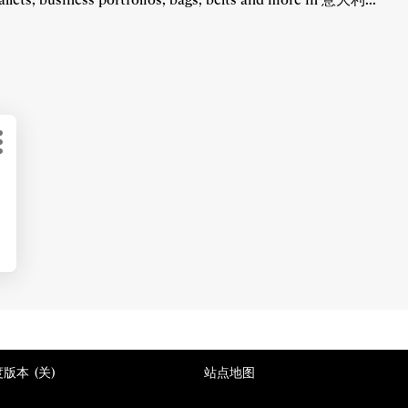
更
多
选
项
版本 (
关
)
站点地图