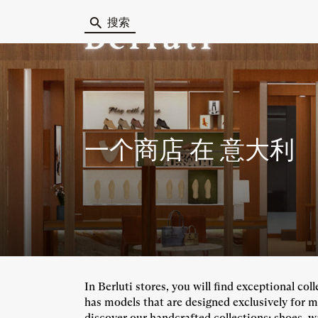
搜索
一个商店
在 意大利
In Berluti stores, you will find exceptional c
has models that are designed exclusively for 
discover our handcrafted collections: shoes, w