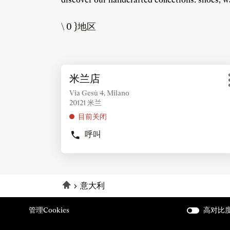
\ 0 }地区
按
米兰店
店
ENTER
铺：
键
Via Gesù 4, Milano
20121 米兰
了
解
目前关闭
更
呼叫
多
商
信
店
息
米
兰
店
主页
意大利
管理cookies
高对比度