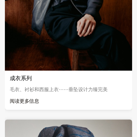
成衣系列
毛衣、衬衫和西服上衣⋯⋯垂坠设计力臻完美
阅读更多信息