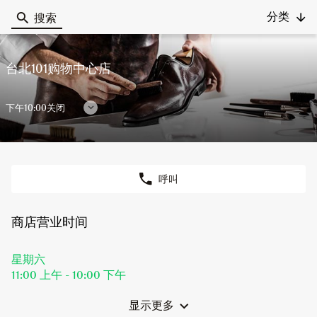
分类
搜索
Berluti
台北101购物中心店
下午10:00关闭
显
示
营
业
呼叫
时
商
店
间
台
商店营业时间
北
101
购
今
星期六
物
天
11:00 上午
-
10:00 下午
中
营
心
店
业
显示更多
和