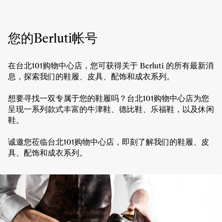
时
台
间
北
101
购
您的Berluti帐号
物
中
心
在台北101购物中心店，您可获得关于 Berluti 的所有最新消
店
息，探索我们的鞋履、皮具、配饰和成衣系列。
的
营
想要寻找一双专属于您的鞋履吗？台北101购物中心店为您
业
时
呈现一系列款式丰富的牛津鞋、德比鞋、乐福鞋，以及休闲
间
鞋。
诚邀您莅临台北101购物中心店，即刻了解我们的鞋履、皮
具、配饰和成衣系列。