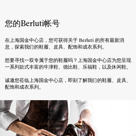
时
上
间
海
国
金
您的Berluti帐号
中
心
店
在上海国金中心店，您可获得关于 Berluti 的所有最新消
的
息，探索我们的鞋履、皮具、配饰和成衣系列。
营
业
想要寻找一双专属于您的鞋履吗？上海国金中心店为您呈现
时
间
一系列款式丰富的牛津鞋、德比鞋、乐福鞋，以及休闲鞋。
诚邀您莅临上海国金中心店，即刻了解我们的鞋履、皮具、
配饰和成衣系列。