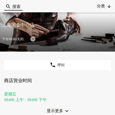
分类
搜索
Berluti
上海国金中心店
下午10:00关闭
显
示
营
业
呼叫
时
商
店
间
上
商店营业时间
海
国
金
今
星期五
中
天
10:00 上午
-
10:00 下午
心
营
店
业
显示更多
和