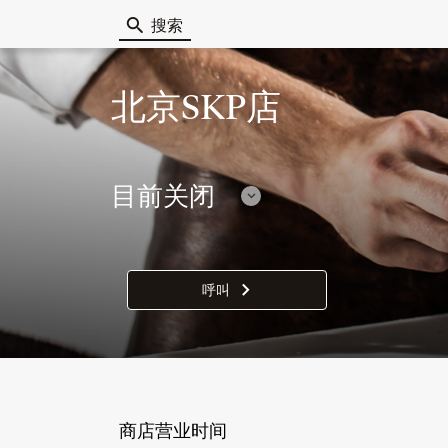
搜索
Berluti
北京SKP店
目前关闭
显
示
营
业
呼叫
商
时
店
间
北
京
SKP
店
商店营业时间