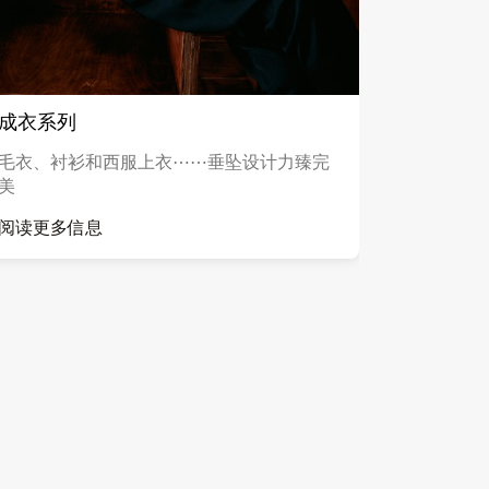
成衣系列
毛衣、衬衫和西服上衣⋯⋯垂坠设计力臻完
美
阅读更多信息