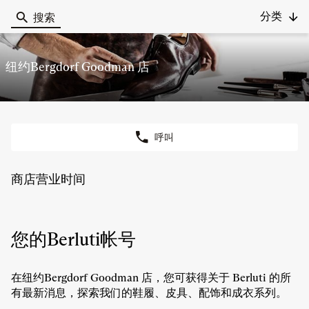
分类
搜索
Berluti
纽约Bergdorf Goodman 店
呼叫
商
店
纽
商店营业时间
约
BERGDORF
GOODMAN
店
您的Berluti帐号
在纽约Bergdorf Goodman 店，您可获得关于 Berluti 的所
有最新消息，探索我们的鞋履、皮具、配饰和成衣系列。