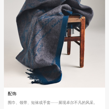
配饰
围巾、领带、短袜或手套⋯⋯展现卓尔不凡的风采。