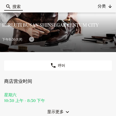
分类
搜索
Berluti
BERLUTI BUSAN SHINSEGAE CENTUM CITY
下午8:30关闭
显
示
营
业
呼叫
时
商
店
间
BERLUTI
商店营业时间
BUSAN
SHINSEGAE
CENTUM
今
星期六
CITY
天
10:30 上午
-
8:30 下午
营
业
显示更多
和